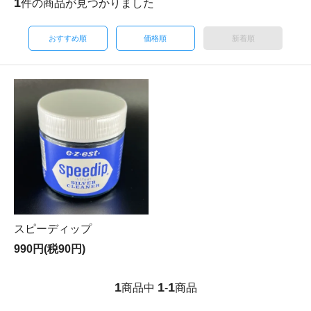
1
件の商品が見つかりました
おすすめ順
価格順
新着順
スピーディップ
990円(税90円)
1
1
1
商品中
-
商品